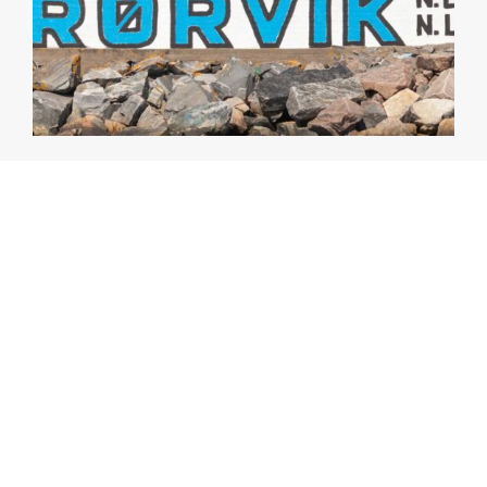
Rørvik – mye mer enn en
havn
Den sjarmerende småbyen Rørvik ligger i det vakre
kystlandskapet i øyriket Vikna i Nord-Trøndelag. I
over 100 år har dette vært det naturlige sentrum
for havbruk og handel i regionen. Her bor og
arbeider 3000 mennesker, som sammen med alle
tilreisende i havna gjør Rørvik til en dynamisk og